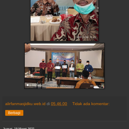
alirfanmasjidku.web.id
di
05.46.00
Tidak ada komentar:
Berbagi
Jumat, 19 Maret 2021