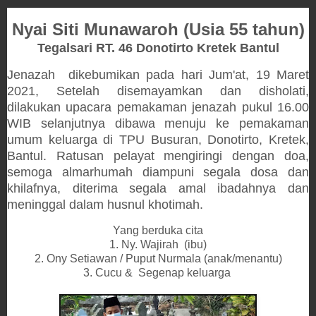
Nyai Siti Munawaroh (Usia 55 tahun
)
Tegalsari RT. 46 Donotirto Kretek Bantul
Jenazah dikebumikan pada hari Jum'at, 19 Maret
2021, Setelah disemayamkan dan disholati,
dilakukan upacara pemakaman jenazah pukul 16.00
WIB selanjutnya dibawa menuju ke pemakaman
umum keluarga di TPU Busuran, Donotirto, Kretek,
Bantul. Ratusan pelayat mengiringi dengan doa,
semoga almarhumah diampuni segala dosa dan
khilafnya, diterima segala amal ibadahnya dan
meninggal dalam husnul khotimah.
Yang berduka cita
1. Ny. Wajirah (ibu)
2. Ony Setiawan / Puput Nurmala (anak/menantu)
3. Cucu & Segenap keluarga