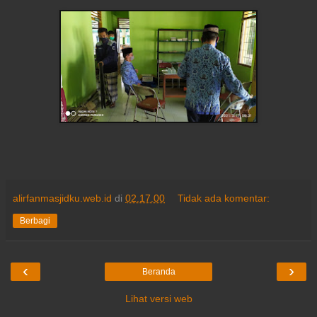
alirfanmasjidku.web.id
di
02.17.00
Tidak ada komentar:
Berbagi
‹
›
Beranda
Lihat versi web