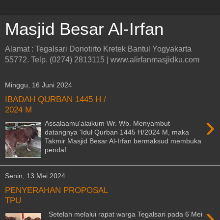
Masjid Besar Al-Irfan
Alamat : Tegalsari Donotirto Kretek Bantul Yogyakarta
55772. Telp. (0274) 2813115 | www.alirfanmasjidku.com
Minggu, 16 Juni 2024
IBADAH QURBAN 1445 H /
2024 M
›
Assalaamu'alaikum Wr. Wb. Menyambut
datangnya 'Idul Qurban 1445 H/2024 M, maka
Takmir Masjid Besar Al-Irfan bermaksud membuka
pendaf...
Senin, 13 Mei 2024
PENYERAHAN PROPOSAL
TPU
›
Setelah melalui rapat warga Tegalsari pada 6 Mei