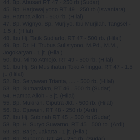
44. Bp. Abusari RT 47 - 250 rb (Sudar)
45. Bp. Harjowajiyono RT 49 - 250 rb (Iswantara)
46. Hamba Alloh - 600 rb. (Hilal)
47. Bp. Wignyo, Bp. Murjiyo, Ibu Murjilah, Tangsel -
1,5 jt. (Hilal)
48. Ibu Hj. Tatik Sudiarto, RT 47 - 500 rb. (Hilal)
49. Bp. Dr. H. Trubus Sulistyono, M.Pd., M.M.,
Jogokaryan - 1 jt. (Hilal)
50. Ibu. Minto Atmojo, RT 49 - 500 rb. (Hilal)
51. Ibu Hj. Sri Muslihatun Toko Arlingga, RT 47 - 1,5
jt. (Hilal)
52. Bp. Setyawan Trianta, .... - 500 rb. (Hilal)
53. Bp. Sumarslam, RT 46 - 500 rb (Sudar)
54. Hamba Alloh - 5 jt. (Hilal)
55. Bp. Mukiran, Ciputra Jkt. - 500 rb. (Hilal)
56. Bp. Djuwairi, RT 48 - 250 rb (Ardi)
57. Ibu Hj. Subinah RT 45 ,- 500 rb (Sudar)
58. Bp. H. Suryo Suwarno, RT 45 - 500 rb. (Ardi)
59. Bp. Barjo, Jakarta - 1 jt. (Hilal)
60. Bp. Suparno, RT 46 - 250 rb. (Sudar)