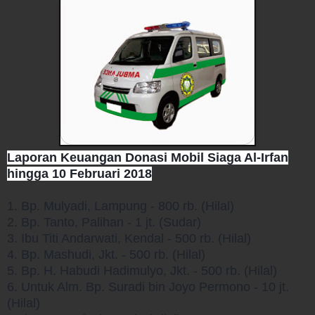
Laporan Keuangan Donasi Mobil Siaga Al-Irfan
hingga 10 Februari 2018
1. Bp. Mulyadi, Lampung - 800 rb. (Hilal)
2. Bp. Tanto, Palihan - 1 jt. (Sudar)
3. Ibu Titi Andarwati, Kendal - 500 rb. (Hilal)
4. Bp. Mashudi, Jkt. - 500 rb. (Hilal)
5. Bp. H. Habudi Hadimulyo, Jkt. - 500 rb. (Hilal)
6. Untuk Alm. Bp. Suradi bin Joyo Permono - 10 jt.
(Hilal)