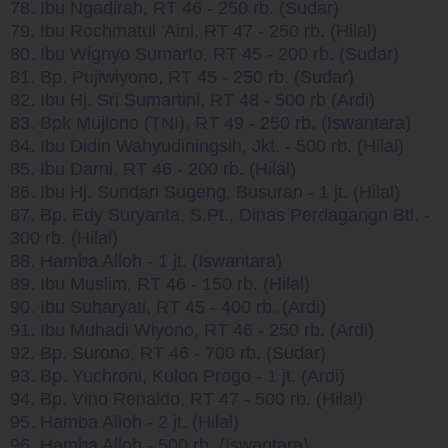
78. Ibu Ngadirah, RT 46 - 250 rb. (Sudar)
79. Ibu Rochmatul 'Aini, RT 47 - 250 rb. (Hilal)
80. Ibu Wignyo Sumarto, RT 45 - 200 rb. (Sudar)
81. Bp. Pujiwiyono, RT 45 - 250 rb. (Sudar)
82. Ibu Hj. Sri Sumartini, RT 48 - 500 rb (Ardi)
83. Bpk Mujiono (TNI), RT 49 - 250 rb. (Iswantara)
84. Ibu Didin Wahyudiningsih, Jkt. - 500 rb. (Hilal)
85. Ibu Darni, RT 46 - 200 rb. (Hilal)
86. Ibu Hj. Sundari Sugeng, Busuran - 1 jt. (Hilal)
87. Bp. Edy Suryanta, S.Pt., Dinas Perdagangn Btl. -
300 rb. (Hilal)
88. Hamba Alloh - 1 jt. (Iswantara)
89. Ibu Muslim, RT 46 - 150 rb. (Hilal)
90. Ibu Suharyati, RT 45 - 400 rb. (Ardi)
91. Ibu Muhadi Wiyono, RT 46 - 250 rb. (Ardi)
92. Bp. Surono, RT 46 - 700 rb. (Sudar)
93. Bp. Yuchroni, Kulon Progo - 1 jt. (Ardi)
94. Bp. Vino Renaldo, RT 47 - 500 rb. (Hilal)
95. Hamba Alloh - 2 jt. (Hilal)
96. Hamba Alloh - 500 rb. (Iswantara)