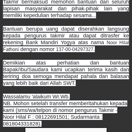
Takmir bermaksud memohon bantuan dari seluruh
lapisan masyarakat dan pihak-pihak lain yang
memiliki kepedulian terhadap sesama...
Bantuan berupa uang dapat diserahkan langsung
kepada pengurus takmir atau dapat ditrasfer ke
rekening Bank Mandiri Yogya atas nama
Noor Hilal
dengan nomor
.
Fathoni
137-00-04297327
Demikian atas perhatian dan bantuan
Bapak/Ibu/Saudara kami ucapkan terima kasih dan
teriring doa semoga mendapat pahala dan balasan
yang lebih baik dari Allah SWT.
Wassalamu 'alaikum Wr.Wb.
NB. Mohon setelah transfer memberitahukan kepada
kami (sms/wa/telpon di nomor pengurus Takmir -
Noor Hilal F : 08122691501; Sudarmanta :
081804331828).