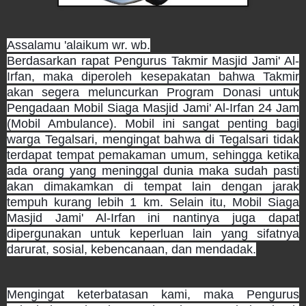
Assalamu 'alaikum wr. wb.
Berdasarkan rapat Pengurus Takmir Masjid Jami' Al-
Irfan, maka diperoleh kesepakatan bahwa Takmir
akan segera meluncurkan Program Donasi untuk
Pengadaan Mobil Siaga Masjid Jami' Al-Irfan 24 Jam
(Mobil Ambulance). Mobil ini sangat penting bagi
warga Tegalsari, mengingat bahwa di Tegalsari tidak
terdapat tempat pemakaman umum, sehingga ketika
ada orang yang meninggal dunia maka sudah pasti
akan dimakamkan di tempat lain dengan jarak
tempuh kurang lebih
1 km. Selain itu, Mobil Siaga
Masjid Jami' Al-Irfan ini nantinya juga dapat
dipergunakan untuk keperluan lain yang sifatnya
darurat, sosial, kebencanaan, dan mendadak.
Mengingat keterbatasan kami, maka Pengurus