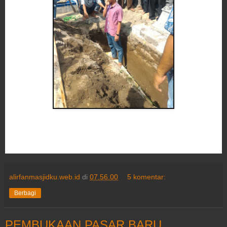
alirfanmasjidku.web.id
di
07.56.00
5 komentar:
Berbagi
PEMBUKAAN PASAR BARU