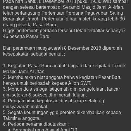
Pada hari Sabtu, 8 Desember 2018 pukul 19.30 WIB sampai
dengan selesai bertempat di Serambi Masjid Jami' Al-Irfan,
telah berlangsung Pertemuan Perdana Paguyuban Saling
Berangkat Umroh. Pertemuan dihadiri oleh kurang lebih 30
orang peserta Pasar Baru.
Higgs pertemuah perdana tersebut telah terdaftar sebanyak
46 peserta Pasar Baru.
Dari pertemuan musyawarah 8 Desember 2018 diperoleh
kesepakatan sebagai berikut :
1. Kegiatan Pasar Baru adalah bagian dari kegiatan Takmir
Masjid Jami' Al-Irfan.
2. Membulatkan niat anggota bahwa kegiatan Pasar Baru
hanya untuk beribadah kepada Alloh SWT.
3. Mohon do'a smoga istiqomah dlm pengelolaan, lancar
dlm setoran & sukses dlm meraih tujuan.
4. Pengambilan keputusan diusahakan selalu dg
musyawarah mufakat.
5. Segala keuntungan yg diperoleh dikembalikan kepada
Takmir & anggota.
6. Periode pertama diputuskan :
a. Berangkat umroh awal April '19.