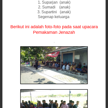
1. Suparjan (anak)
2. Sumadi (anak)
3. Supartini (anak)
Segenap keluarga
Berikut ini adalah foto-foto pada saat upaca
ra
Pemakaman Jenazah
'