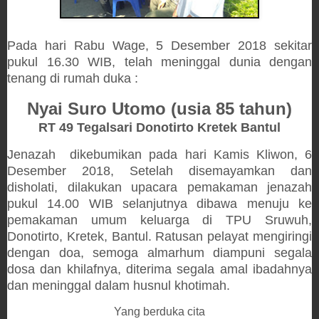
Pada hari Rabu Wage, 5 Desember 2018 sekitar
pukul 16.30 WIB, telah meninggal dunia dengan
tenang di rumah duka :
Nyai Suro Utomo (usia 85
tahun)
RT 49 Tegalsari Donotirto Kretek Bantul
Jenazah dikebumikan pada hari Kamis Kliwon, 6
Desember 2018, Setelah disemayamkan dan
disholati, dilakukan upacara pemakaman jenazah
pukul 14.00 WIB selanjutnya dibawa menuju ke
pemakaman umum keluarga di TPU Sruwuh,
Donotirto, Kretek, Bantul. Ratusan pelayat mengiringi
dengan doa, semoga almarhum diampuni segala
dosa dan khilafnya, diterima segala amal ibadahnya
dan meninggal dalam husnul khotimah.
Yang berduka cita