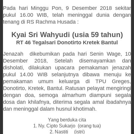
Pada hari Minggu Pon, 9 Desember 2018 sekitar
pukul 16.00 WIB, telah meninggal dunia dengan
tenang di RS Rachma Husada :
Kyai Sri Wahyudi (usia 59
tahun)
RT 46 Tegalsari Donotirto Kretek Bantul
Jenazah dikebumikan pada hari Senin Wage, 10
Desember 2018, Setelah disemayamkan dan
disholati, dilakukan upacara pemakaman jenazah
pukul 14.00 WIB selanjutnya dibawa menuju ke
pemakaman umum keluarga di TPU Greges,
Donotirto, Kretek, Bantul. Ratusan pelayat mengiringi
dengan doa, semoga almarhum diampuni segala
dosa dan khilafnya, diterima segala amal ibadahnya
dan meninggal dalam husnul khotimah.
Yang berduka cita
1. Ny. Cipto Sukarjo (orang tua)
2. Nastiti (istri)