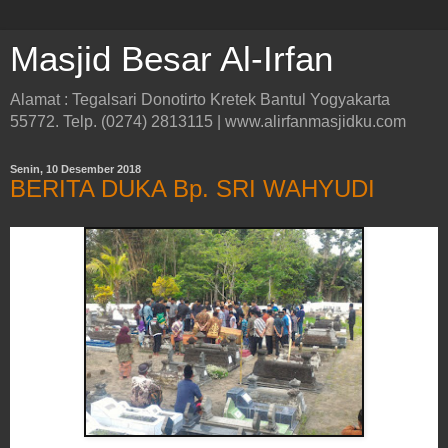
Masjid Besar Al-Irfan
Alamat : Tegalsari Donotirto Kretek Bantul Yogyakarta
55772. Telp. (0274) 2813115 | www.alirfanmasjidku.com
Senin, 10 Desember 2018
BERITA DUKA Bp. SRI WAHYUDI