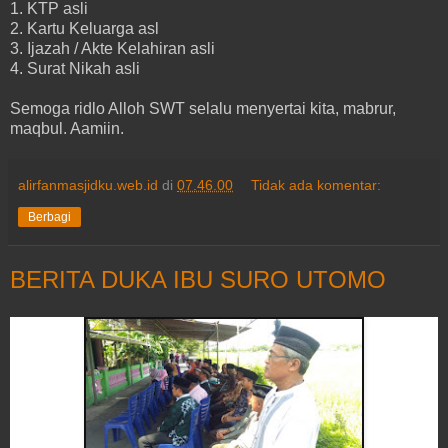
1. KTP asli
2. Kartu Keluarga asl
3. Ijazah / Akte Kelahiran asli
4. Surat Nikah asli
Semoga ridlo Alloh SWT selalu menyertai kita, mabrur,
maqbul. Aamiin.
alirfanmasjidku.web.id
di
07.46.00
Tidak ada komentar:
Berbagi
BERITA DUKA IBU SURO UTOMO