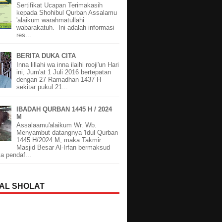
Sertifikat Ucapan Terimakasih
kepada Shohibul Qurban Assalamu
'alaikum warahmatullahi
wabarakatuh. Ini adalah informasi
res...
BERITA DUKA CITA
Inna lillahi wa inna ilaihi rooji'un Hari
ini, Jum'at 1 Juli 2016 bertepatan
dengan 27 Ramadhan 1437 H
sekitar pukul 21...
IBADAH QURBAN 1445 H / 2024
M
Assalaamu'alaikum Wr. Wb.
Menyambut datangnya 'Idul Qurban
1445 H/2024 M, maka Takmir
Masjid Besar Al-Irfan bermaksud
 pendaf...
AL SHOLAT