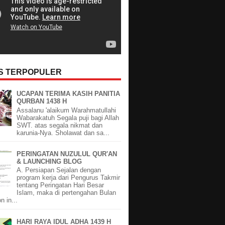
OS TERPOPULER
UCAPAN TERIMA KASIH PANITIA
QURBAN 1438 H
Assalanu 'alaikum Warahmatullahi
Wabarakatuh Segala puji bagi Allah
SWT. atas segala nikmat dan
karunia-Nya. Sholawat dan sa...
PERINGATAN NUZULUL QUR'AN
& LAUNCHING BLOG
A. Persiapan Sejalan dengan
program kerja dari Pengurus Takmir
tentang Peringatan Hari Besar
Islam, maka di pertengahan Bulan
 in...
HARI RAYA IDUL ADHA 1439 H