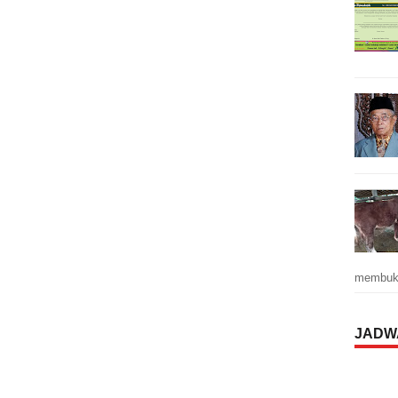
membuka
JADW