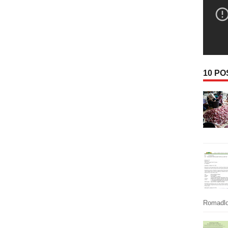
10 P
Romadlon