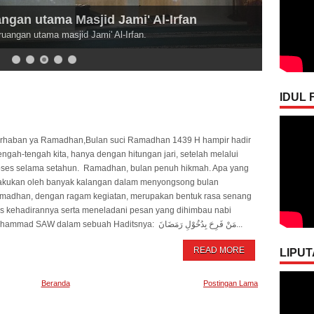
' Al-Irfan
an.
IDUL F
rhaban ya Ramadhan,Bulan suci Ramadhan 1439 H hampir hadir
engah-tengah kita, hanya dengan hitungan jari, setelah melalui
oses selama setahun. Ramadhan, bulan penuh hikmah. Apa yang
lakukan oleh banyak kalangan dalam menyongsong bulan
madhan, dengan ragam kegiatan, merupakan bentuk rasa senang
as kehadirannya serta meneladani pesan yang dihimbau nabi
Muhammad SAW dalam sebuah Haditsnya: مَنْ فَرِحَ بِدُخُوْلِ رَمَضَانَ...
READ MORE
LIPUT
Beranda
Postingan Lama