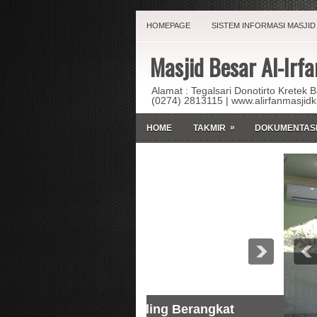
HOMEPAGE
SISTEM INFORMASI MASJID
Masjid Besar Al-Irfa
Alamat : Tegalsari Donotirto Kretek 
(0274) 2813115 | www.alirfanmasjid
»
HOME
TAKMIR
DOKUMENTAS