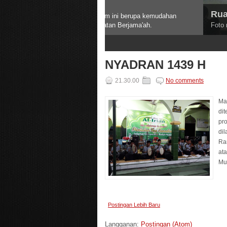
Ruangan utama Masjid Jami
Foto ruangan utama masjid Jami' Al-Irf
3
4
5
NYADRAN 1439 H
21.30.00
No comments
Ma
dit
pr
di
Ra
at
Postingan Lebih Baru
Langganan:
Postingan (Atom)