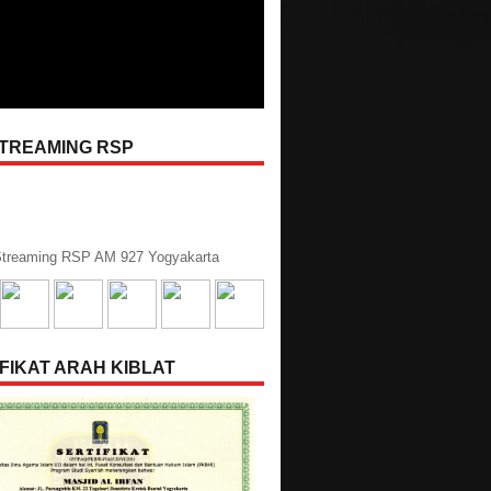
STREAMING RSP
treaming RSP AM 927 Yogyakarta
FIKAT ARAH KIBLAT