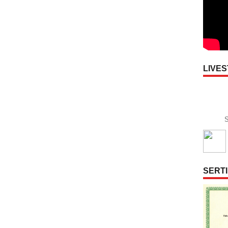
LIVE
S
SERTI