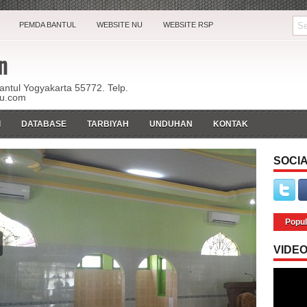
PEMDA BANTUL
WEBSITE NU
WEBSITE RSP
n
Bantul Yogyakarta 55772. Telp.
ku.com
I
DATABASE
TARBIYAH
UNDUHAN
KONTAK
SOCIA
Popul
VIDE