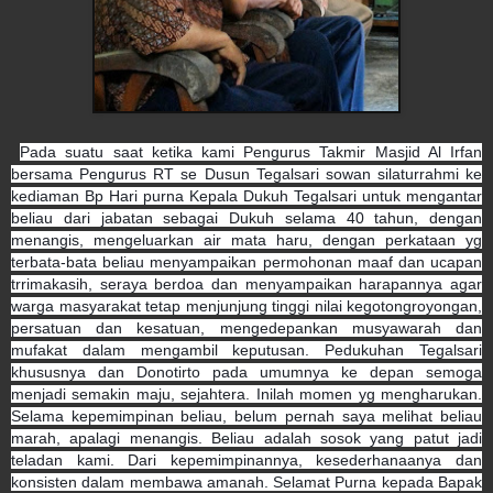
Pada suatu saat ketika kami Pengurus Takmir Masjid Al Irfan
bersama Pengurus RT se Dusun Tegalsari sowan silaturrahmi ke
kediaman Bp Hari purna Kepala Dukuh Tegalsari untuk mengantar
beliau dari jabatan sebagai Dukuh selama 40 tahun, dengan
menangis, mengeluarkan air mata haru, dengan perkataan yg
terbata-bata beliau menyampaikan permohonan maaf dan ucapan
trrimakasih, seraya berdoa dan menyampaikan harapannya agar
warga masyarakat tetap menjunjung tinggi nilai kegotongroyonga
n,
persatuan dan kesatuan, mengedepankan musyawarah dan
mufakat dalam mengambil keputusan. Pedukuhan Tegalsari
khususnya dan Donotirto pada umumnya ke depan semoga
menjadi semakin maju, sejahtera. Inilah momen yg mengharukan.
Selama kepemimpinan beliau, belum pernah saya melihat beliau
marah, apalagi menangis. Beliau adalah sosok yang patut jadi
teladan kami. Dari kepemimpinannya, kesederhanaanya dan
konsisten dalam membawa amanah. Selamat Purna kepada Bapak