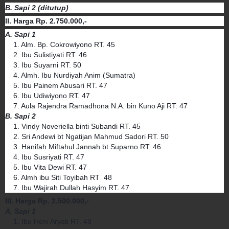
B. Sapi 2 (ditutup)
II. Harga Rp. 2.750.000,-
A. Sapi 1
1. Alm. Bp. Cokrowiyono RT. 45
2. Ibu Sulistiyati RT. 46
3. Ibu Suyarni RT. 50
4. Almh. Ibu Nurdiyah Anim (Sumatra)
5. Ibu Painem Abusari RT. 47
6. Ibu Udiwiyono RT. 47
7. Aula Rajendra Ramadhona N.A. bin Kuno Aji RT. 47
B. Sapi 2
1. Vindy Noveriella binti Subandi RT. 45
2. Sri Andewi bt Ngatijan Mahmud Sadori RT. 50
3. Hanifah Miftahul Jannah bt Suparno RT. 46
4. Ibu Susriyati RT. 47
5. Ibu Vita Dewi RT. 47
6. Almh ibu Siti Toyibah RT 48
7. Ibu Wajirah Dullah Hasyim RT. 47
III. Harga Rp. 2.500.000,-
A. Sapi 1
1. Ibu Heni Aryati RT. 49