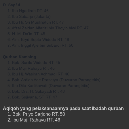
D. Sapi 4
1. Ibu Ngadirah RT. 46
2. Ibu Subarjo (Jakarta)
3. Ibu Hj. Sri Muslihatun RT. 47
4. Afzal Zaidan Alfarizi bin Thoyib Alwi RT. 47
5. H. M. Da'in RT. 45
6. Alm. Eryd Septa Widodo RT. 49
7. Alm. Inggit Ajie bin Subardi RT. 50
Qurban Kambing
1. Bpk. Susilo Widodo RT. 45
2. Ibu Muji Rahayu RT. 46
3. Ibu Hj. Wasirah Achmadi RT. 46
4. Bpk. Ardian Ade Prasetya (Duwuran Parangtritis)
5. Ibu Dita Kartikawati (Duwuran Parangtritis)
6. Bpk. Drs. H. Sukayadi RT. 48
7. Bpk. Sujiyana, ST RT. 47
Aqiqoh yang pelaksanaannya pada saat ibadah qurban
1. Bpk. Priyo Sarjono RT. 50
2. Ibu Muji Rahayu RT. 46