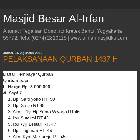
Masjid Besar Al-Irfan
Alamat : Tegalsari Donotirto Kretek Bantul Yogyakarta
55772. Telp. (0274) 2813115 | www.alirfanmasjidku.com
Jumat, 26 Agustus 2016
PELAKSANAAN QURBAN 1437 H
Daftar Pembayar Qurban
Qurban Sapi
I. Harga Rp. 3.000.000,
-
A. Sapi 1
1. Bp. Sardiyono RT. 50
2. Bp. Satijo RT.45
3. Almh. Ny. Hj. Somo Wiyarjo RT.46
4. Ibu Sutarmi RT.45
5. Ibu Wiji Lestari RT. 47
6. Bp. Tugiman RT. 49
7. Alm. Kyai Martorejo RT. 45