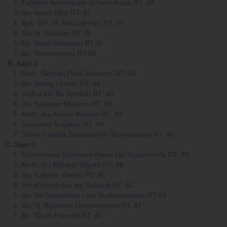
2. Falikhah Adiningrum bt Heni Aryati RT. 49
3. Ibu Isnani Hilal RT. 47
4. Bpk. Drs. H. Mas'udi Asy. RT. 46
5. Ibu Hj. Subinah RT.45
6. Bp. Nono Setiawan RT.46
7. Bp. Hartomiyarjo RT.50
B. Sapi 2
1. Almh. Simbah Putri Jokasmo RT. 46
2. Ibu Nining Lestari RT. 46
3. Yudha bin Bu Jumilah RT. 48
4.
Ibu Subinem Mujiono RT. 49
5. Almh. Ibu Atemo Wiyarjo RT. 49
6. Gunawan Sugiarta RT. 46
7. Satria Candra Setiawan bin Murwantono RT. 46
C. Sapi 3
1.
Muhammad Ghossani Alwan bin Sudarmanta RT. 45
2. Almh. Ibu Miharjo Wiyoto RT. 46
3. Ibu Sutiyem Wadini RT. 46
4. Ilofi Kinaryo Ajie bin Subardi RT. 50
5. Ibu Siti Supartinah / Ibu Sudiromartoyo RT.48
6. Ibu Hj. Rubinem Darmowiyono RT. 47
7. Bp. Taufik Haryadi RT. 46