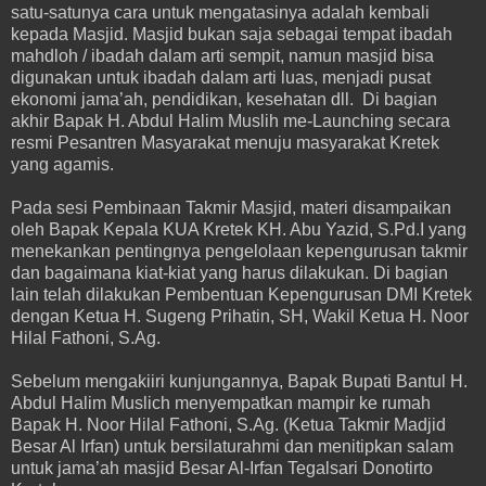
satu-satunya cara untuk mengatasinya adalah kembali
kepada Masjid. Masjid bukan saja sebagai tempat ibadah
mahdloh / ibadah dalam arti sempit, namun masjid bisa
digunakan untuk ibadah dalam arti luas, menjadi pusat
ekonomi jama’ah, pendidikan, kesehatan dll. Di bagian
akhir Bapak H. Abdul Halim Muslih me-Launching secara
resmi Pesantren Masyarakat menuju masyarakat Kretek
yang agamis.
Pada sesi Pembinaan Takmir Masjid, materi disampaikan
oleh Bapak Kepala KUA Kretek KH. Abu Yazid, S.Pd.I yang
menekankan pentingnya pengelolaan kepengurusan takmir
dan bagaimana kiat-kiat yang harus dilakukan. Di bagian
lain telah dilakukan Pembentuan Kepengurusan DMI Kretek
dengan Ketua H. Sugeng Prihatin, SH, Wakil Ketua H. Noor
Hilal Fathoni, S.Ag.
Sebelum mengakiiri kunjungannya, Bapak Bupati Bantul H.
Abdul Halim Muslich menyempatkan mampir ke rumah
Bapak H. Noor Hilal Fathoni, S.Ag. (Ketua Takmir Madjid
Besar Al Irfan) untuk bersilaturahmi dan menitipkan salam
untuk jama’ah masjid Besar Al-Irfan Tegalsari Donotirto