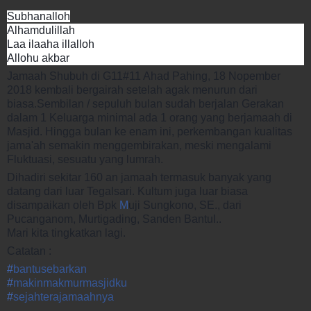
Subhanalloh
Alhamdulillah
Laa ilaaha illalloh
Allohu akbar
Jamaah Shubuh di G11#11 Ahad Pahing, 18 Nopember
2018 kembali bergairah setelah agak menurun dari
biasa.Sembilan / sepuluh bulan sudah berjalan Gerakan
dalam 1 Keluarga minimal ada 1 orang yang berjamaah di
Masjid. Hingga bulan ke enam ini, perkembangan kualitas
jama'ah semakin menggembirakan, meski mengalami
Fluktuasi, sesuatu yang lumrah.
Dihadiri sekitar 160 an jamaah termasuk banyak yang
datang dari luar Tegalsari. Kultum juga luar biasa
disampaikan oleh Bpk
M
uji Sungkono, SE., dari
Pucanganom, Murtigading, Sanden Bantul..
Mari kita tingkatkan lagi.
Catatan :
#
bantusebarkan
#
makinmakmurmasjidku
#
sejahterajamaahnya