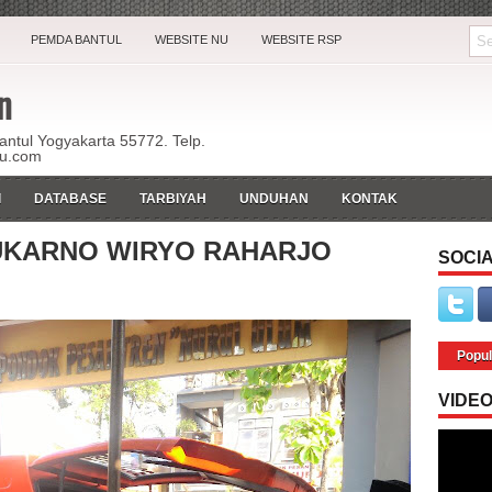
PEMDA BANTUL
WEBSITE NU
WEBSITE RSP
n
Bantul Yogyakarta 55772. Telp.
ku.com
I
DATABASE
TARBIYAH
UNDUHAN
KONTAK
SUKARNO WIRYO RAHARJO
SOCIA
Popul
VIDE