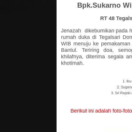
Bpk.Sukarno Wir
RT 48 Tegals
Jenazah dikebumikan pada ha
rumah duka di Tegalsari Don
WIB menuju ke pemakaman um
Bantul. Teriring doa, se
khilafnya, diterima segala 
khotimah.
1. Ibu
2. Sugen
3. Sri Rejeki
Berikut ini adalah foto-