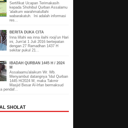
Sertifikat Ucapan Terimakasih
kepada Shohibul Qurban Assalamu
'alaikum warahmatullahi
wabarakatuh. Ini adalah informasi
res...
BERITA DUKA CITA
Inna lillahi wa inna ilaihi rooji'un Hari
ini, Jum'at 1 Juli 2016 bertepatan
dengan 27 Ramadhan 1437 H
sekitar pukul 21...
IBADAH QURBAN 1445 H / 2024
M
Assalaamu'alaikum Wr. Wb.
Menyambut datangnya 'Idul Qurban
1445 H/2024 M, maka Takmir
Masjid Besar Al-Irfan bermaksud
 pendaf...
AL SHOLAT