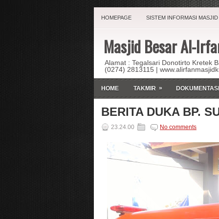
HOMEPAGE
SISTEM INFORMASI MASJID
Masjid Besar Al-Irfa
Alamat : Tegalsari Donotirto Kretek 
(0274) 2813115 | www.alirfanmasjid
»
HOME
TAKMIR
DOKUMENTAS
BERITA DUKA BP. 
23.24.00
No comments