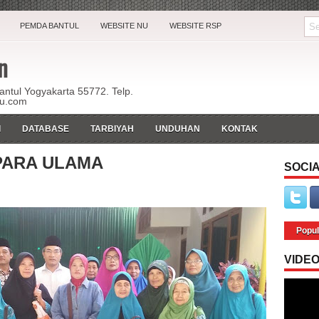
PEMDA BANTUL
WEBSITE NU
WEBSITE RSP
n
Bantul Yogyakarta 55772. Telp.
ku.com
I
DATABASE
TARBIYAH
UNDUHAN
KONTAK
PARA ULAMA
SOCIA
Popul
VIDE