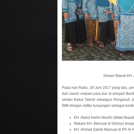
Sowan Bapak KH. A
Pada hari Rabu, 28 Juni 2017 yang lalu, ja
dan ziarah makam para kiai di wilayah Bantu
selaku Ketua Takmir sekaligus Pengasuh 
WIB dengan daftar kunjungan sebagai beriku
KH. Abdul Halim Muslih (Wakil Bupati
Makam KH. Marzuqi di Giriloyo Imogi
KH. Ahmad Zabidi Marzuqi di PP. Ar R