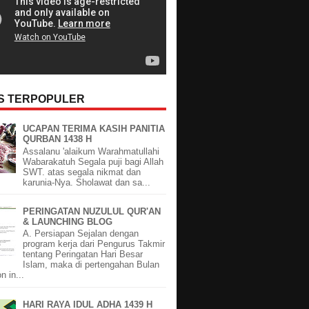
OS TERPOPULER
UCAPAN TERIMA KASIH PANITIA
QURBAN 1438 H
Assalanu 'alaikum Warahmatullahi
Wabarakatuh Segala puji bagi Allah
SWT. atas segala nikmat dan
karunia-Nya. Sholawat dan sa...
PERINGATAN NUZULUL QUR'AN
& LAUNCHING BLOG
A. Persiapan Sejalan dengan
program kerja dari Pengurus Takmir
tentang Peringatan Hari Besar
Islam, maka di pertengahan Bulan
 in...
HARI RAYA IDUL ADHA 1439 H