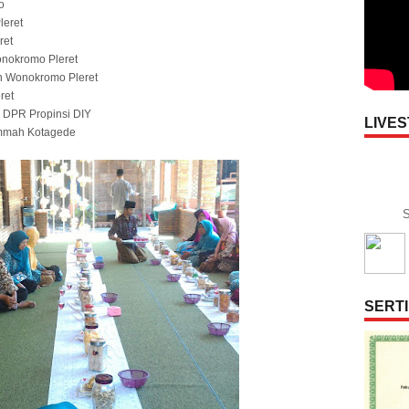
o
leret
ret
nokromo Pleret
an Wonokromo Pleret
ret
, DPR Propinsi DIY
LIVE
 Ummah Kotagede
S
SERTI