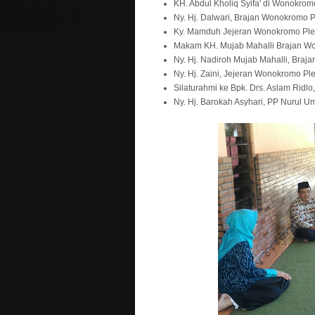
KH. Abdul Kholiq Syifa' di Wonokrom
Ny. Hj. Dalwari, Brajan Wonokromo P
Ky. Mamduh Jejeran Wonokromo Ple
Makam KH. Mujab Mahalli Brajan Wo
Ny. Hj. Nadiroh Mujab Mahalli, Braj
Ny. Hj. Zaini, Jejeran Wonokromo Ple
Silaturahmi ke Bpk. Drs. Aslam Ridlo
Ny. Hj. Barokah Asyhari, PP Nurul