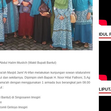
IDUL F
bdul Halim Muslich (Wakil Bupati Bantul)
ma'ah Masjid Jami' Al-Irfan melakukan kunjungan sowan silaturahmi
l dan sekitarnya. Dipimpin oleh Bapak H. Noor Hilal Fathoni, S.Ag
Jama'ah dengan menggunakan 1 armada bus berangkat jam 08.00
t :
LIPUT
 Bantul) di Singosaren Imogiri
ri
omli Giriloyo Imogiri