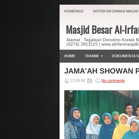
HOMEPAGE
SISTEM INFORMASI MASJID
Masjid Besar Al-Irfa
Alamat : Tegalsari Donotirto Kretek 
(0274) 2813115 | www.alirfanmasjid
»
HOME
TAKMIR
DOKUMENTAS
JAMA'AH SHOWAN 
22.05.00
No comments