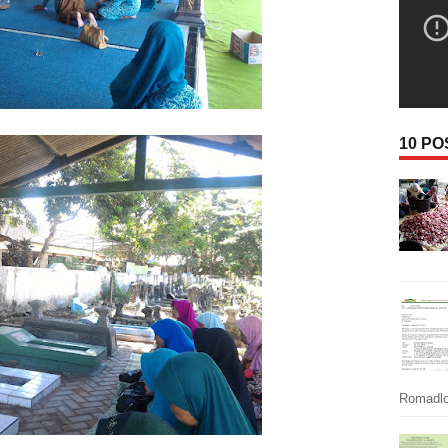
10 P
Romadlon