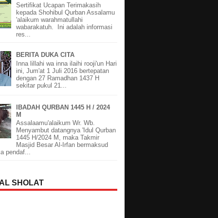
Sertifikat Ucapan Terimakasih
kepada Shohibul Qurban Assalamu
'alaikum warahmatullahi
wabarakatuh. Ini adalah informasi
res...
BERITA DUKA CITA
Inna lillahi wa inna ilaihi rooji'un Hari
ini, Jum'at 1 Juli 2016 bertepatan
dengan 27 Ramadhan 1437 H
sekitar pukul 21...
IBADAH QURBAN 1445 H / 2024
M
Assalaamu'alaikum Wr. Wb.
Menyambut datangnya 'Idul Qurban
1445 H/2024 M, maka Takmir
Masjid Besar Al-Irfan bermaksud
 pendaf...
AL SHOLAT