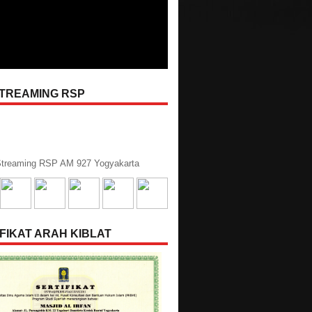
STREAMING RSP
treaming RSP AM 927 Yogyakarta
FIKAT ARAH KIBLAT