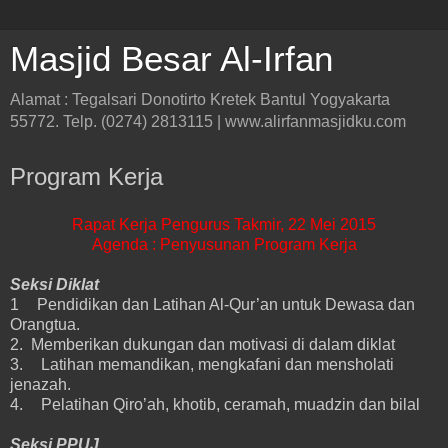
Masjid Besar Al-Irfan
Alamat : Tegalsari Donotirto Kretek Bantul Yogyakarta
55772. Telp. (0274) 2813115 | www.alirfanmasjidku.com
Program Kerja
Rapat Kerja Pengurus Takmir, 22 Mei 2015
Agenda : Penyusunan Program Kerja
Seksi Diklat
1
Pendidikan dan Latihan Al-Qur’an untuk Dewasa dan
Orangtua.
2. Memberikan dukungan dan motivasi di dalam diklat
3.
Latihan memandikan, mengkafani dan mensholati
jenazah.
4.
Pelatihan Qiro’ah, khotib, ceramah, muadzin dan bilal
Seksi PPUJ