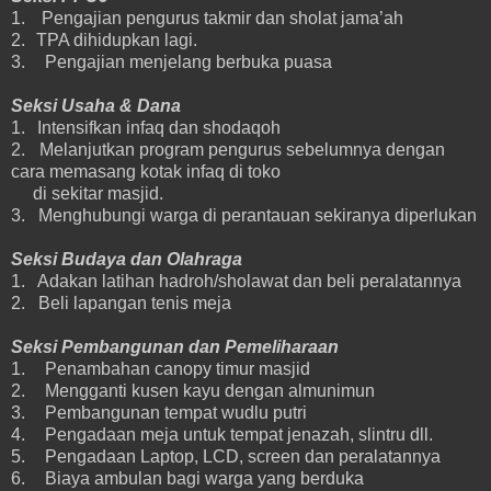
1.
Pengajian pengurus takmir dan sholat jama’ah
2.
TPA dihidupkan lagi.
3.
Pengajian menjelang berbuka puasa
Seksi Usaha & Dana
1.
Intensifkan infaq dan shodaqoh
2.
Melanjutkan program pengurus sebelumnya dengan
cara memasang kotak infaq di toko
di sekitar masjid.
3. Menghubungi warga di perantauan sekiranya diperlukan
Seksi Budaya dan Olahraga
1. Adakan latihan hadroh/sholawat dan beli peralatannya
2. Beli lapangan tenis meja
Seksi Pembangunan dan Pemeliharaan
1.
Penambahan canopy timur masjid
2.
Mengganti kusen kayu dengan almunimun
3.
Pembangunan tempat wudlu putri
4.
Pengadaan meja untuk tempat jenazah, slintru dll.
5.
Pengadaan Laptop, LCD, screen dan peralatannya
6
.
Biaya ambulan bagi warga yang berduka