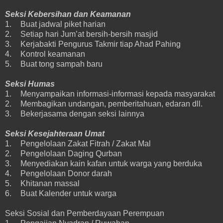
Seksi Kebersihan dan Keamanan
1.
Buat jadwal piket harian
2.
Setiap hari Jum’at bersih-bersih masjid
3.
Kerjabakti Pengurus Takmir tiap Ahad Pahing
4.
Kontrol keamanan
5.
Buat tong sampah baru
Seksi Humas
1.
Menyampaikan informasi-informasi kepada masyarakat
2.
Membagikan undangan, pemberitahuan, edaran dll.
3.
Bekerjasama dengan seksi lainnya
Seksi Kesejahteraan Umat
1.
Pengelolaan Zakat Fitrah / Zakat Mal
2.
Pengelolaan Daging Qurban
3.
Menyediakan kain kafan untuk warga yang berduka
4.
Pengelolaan Donor darah
5.
Khitanan massal
6.
Buat Kalender untuk warga
Seksi Sosial dan Pemberdayaan Perempuan