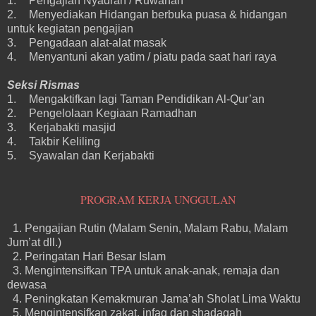
1.
Pengajian Nyadran / Ruwahan
2.
Menyediakan Hidangan berbuka puasa & hidangan
untuk kegiatan pengajian
3.
Pengadaan alat-alat masak
4.
Menyantuni akan yatim / piatu pada saat hari raya
Seksi Rismas
1.
Mengaktifkan lagi Taman Pendidikan Al-Qur’an
2.
Pengelolaan Kegiaan Ramadhan
3.
Kerjabakti masjid
4.
Takbir Keliling
5.
Syawalan dan Kerjabakti
PROGRAM KERJA UNGGULAN
1. Pengajian Rutin (Malam Senin, Malam Rabu, Malam
Jum’at dll.)
2. Peringatan Hari Besar Islam
3. Mengintensifkan TPA untuk anak-anak, remaja dan
dewasa
4. Peningkatan Kemakmuran Jama’ah Sholat Lima Waktu
5. Mengintensifkan zakat, infaq dan shadaqah