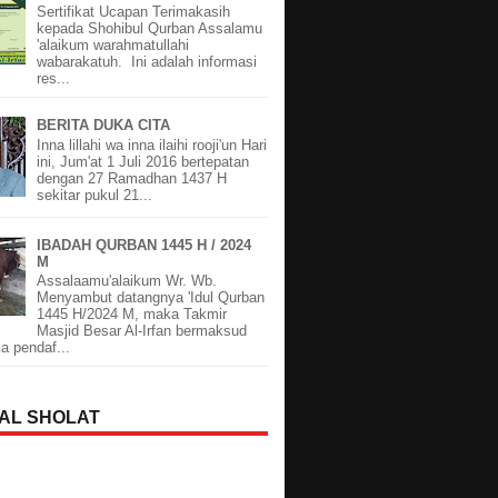
Sertifikat Ucapan Terimakasih
kepada Shohibul Qurban Assalamu
'alaikum warahmatullahi
wabarakatuh. Ini adalah informasi
res...
BERITA DUKA CITA
Inna lillahi wa inna ilaihi rooji'un Hari
ini, Jum'at 1 Juli 2016 bertepatan
dengan 27 Ramadhan 1437 H
sekitar pukul 21...
IBADAH QURBAN 1445 H / 2024
M
Assalaamu'alaikum Wr. Wb.
Menyambut datangnya 'Idul Qurban
1445 H/2024 M, maka Takmir
Masjid Besar Al-Irfan bermaksud
 pendaf...
AL SHOLAT