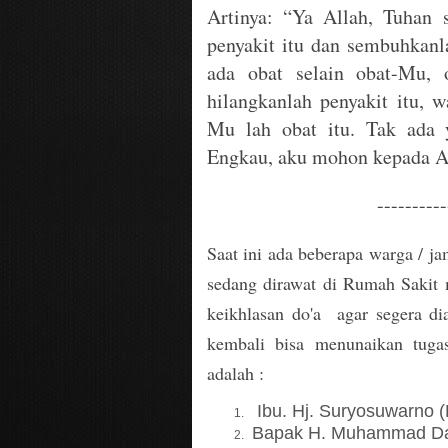
Artinya: “Ya Allah, Tuhan 
penyakit itu dan sembuhkan
ada obat selain obat-Mu, 
hilangkanlah penyakit itu, 
Mu lah obat itu. Tak ada 
Engkau, aku mohon kepada A
----------
Saat ini ada beberapa warga / ja
sedang dirawat di Rumah Sakit
keikhlasan do'a agar segera di
kembali bisa menunaikan tugas
adalah :
Ibu. Hj. Suryosuwarno (
Bapak H. Muhammad Da'