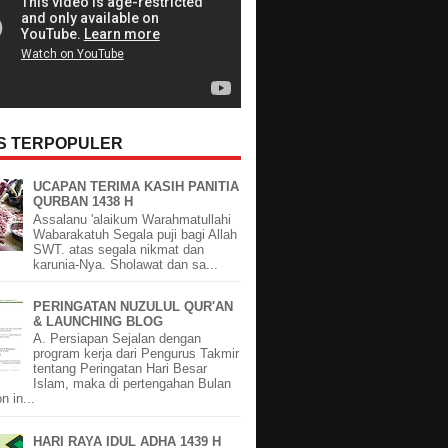
OS TERPOPULER
UCAPAN TERIMA KASIH PANITIA
QURBAN 1438 H
Assalanu 'alaikum Warahmatullahi
Wabarakatuh Segala puji bagi Allah
SWT. atas segala nikmat dan
karunia-Nya. Sholawat dan sa...
PERINGATAN NUZULUL QUR'AN
& LAUNCHING BLOG
A. Persiapan Sejalan dengan
program kerja dari Pengurus Takmir
tentang Peringatan Hari Besar
Islam, maka di pertengahan Bulan
 in...
HARI RAYA IDUL ADHA 1439 H