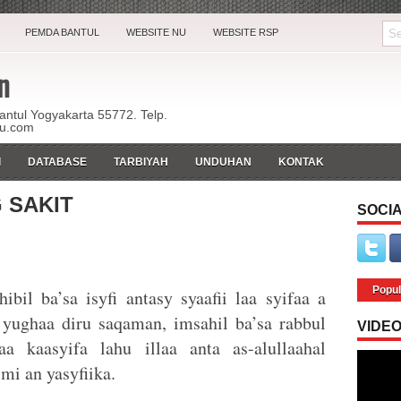
PEMDA BANTUL
WEBSITE NU
WEBSITE RSP
n
Bantul Yogyakarta 55772. Telp.
ku.com
I
DATABASE
TARBIYAH
UNDUHAN
KONTAK
 SAKIT
SOCIA
Popul
bil ba’sa isyfi antasy syaafii laa syifaa a
a yughaa diru saqaman, imsahil ba’sa rabbul
VIDE
aa kaasyifa lahu illaa anta as-alullaahal
imi an yasyfiika.