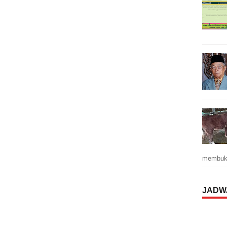
membuka
JADW