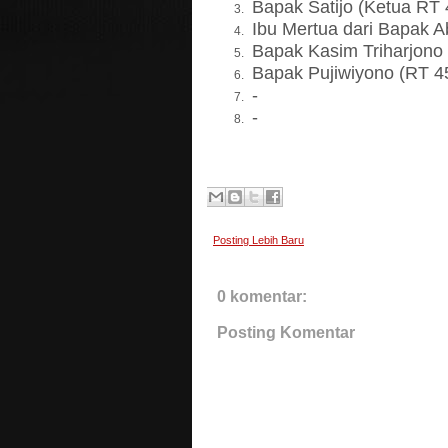
Bapak Satijo (Ketua RT 
Ibu Mertua dari Bapak Ab
Bapak Kasim Triharjono 
Bapak Pujiwiyono (RT 4
-
-
Posting Lebih Baru
0 komentar:
Posting Komentar