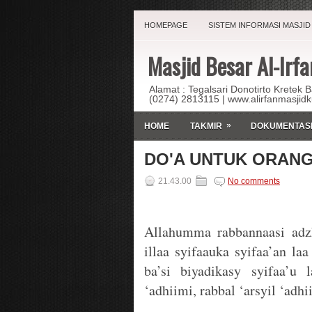
HOMEPAGE
SISTEM INFORMASI MASJID
Masjid Besar Al-Irfa
Alamat : Tegalsari Donotirto Kretek 
(0274) 2813115 | www.alirfanmasjid
»
HOME
TAKMIR
DOKUMENTAS
DO'A UNTUK ORANG
21.43.00
No comments
Allahumma rabbannaasi adzhi
illaa syifaauka syifaa’an la
ba’si biyadikasy syifaa’u l
‘adhiimi, rabbal ‘arsyil ‘adhi