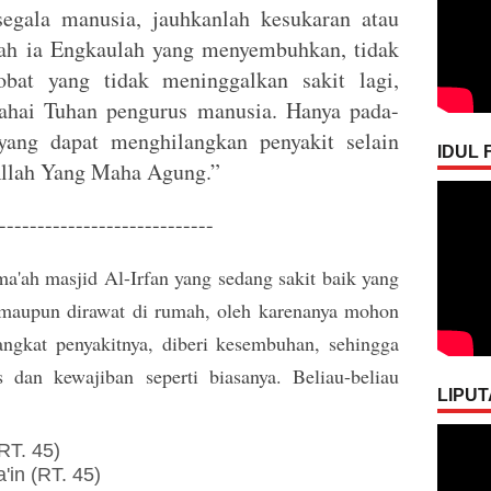
segala manusia, jauhkanlah kesukaran atau
lah ia Engkaulah yang menyembuhkan, tidak
obat yang tidak meninggalkan sakit lagi,
wahai Tuhan pengurus manusia. Hanya pada-
yang dapat menghilangkan penyakit selain
IDUL F
llah Yang Maha Agung.”
----------------------------
ma'ah masjid Al-Irfan yang sedang sakit baik yang
 maupun dirawat di rumah, oleh karenanya mohon
angkat penyakitnya, diberi kesembuhan, sehingga
 dan kewajiban seperti biasanya. Beliau-beliau
LIPUT
RT. 45)
in (RT. 45)