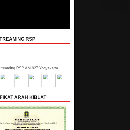
STREAMING RSP
treaming RSP AM 927 Yogyakarta
FIKAT ARAH KIBLAT