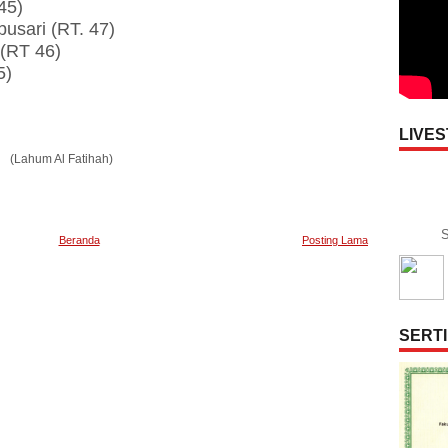
45)
usari (RT. 47)
(RT 46)
5)
LIVE
(Lahum Al Fatihah)
S
Beranda
Posting Lama
SERTI