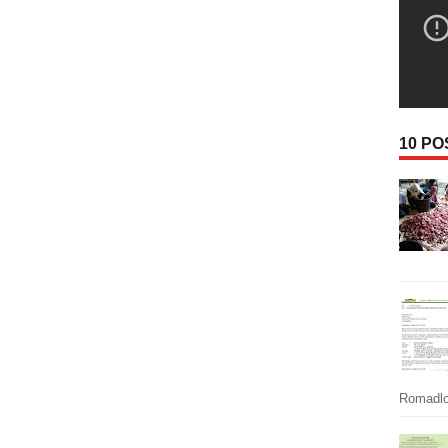
10 P
Romadlon